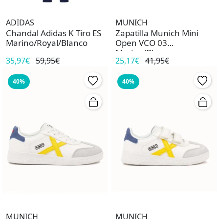
ADIDAS
MUNICH
Chandal Adidas K Tiro ES
Zapatilla Munich Mini
Marino/Royal/Blanco
Open VCO 03
Marino/Blanco
35,97€
59,95€
25,17€
41,95€
40%
40%
MUNICH
MUNICH