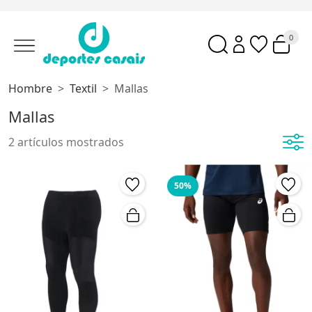
0
Hombre
Textil
Mallas
Mallas
2 artículos mostrados
50%