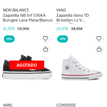
NEW BALANCE
VANS
Zapatilla NB Inf 530KA
Zapatilla Vans TD
Bungee Lace Plata/Blanco
Brooklyn Ls V
Negro/Blanco
41,97€
59,95€
20,97€
34,95€
20%
20%
AGOTADO
VANS
CONVERSE