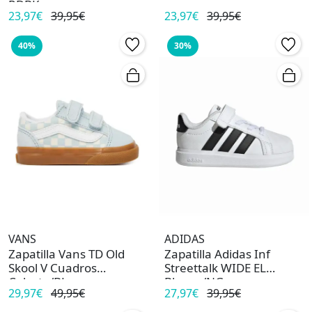
RDBK
23,97€
39,95€
23,97€
39,95€
40%
30%
VANS
ADIDAS
Zapatilla Vans TD Old
Zapatilla Adidas Inf
Skool V Cuadros
Streettalk WIDE EL
Celeste/BL
Blanco/NG
29,97€
49,95€
27,97€
39,95€