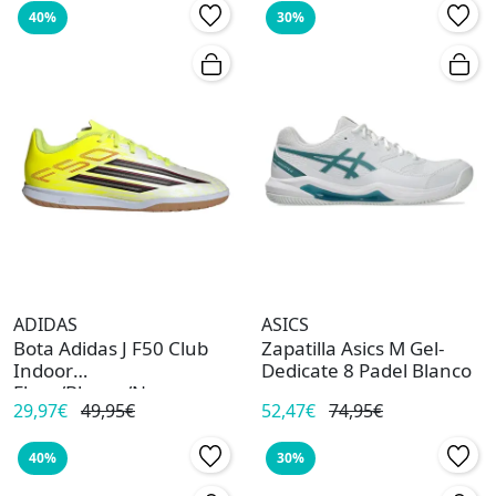
40%
30%
ADIDAS
ASICS
Bota Adidas J F50 Club
Zapatilla Asics M Gel-
Indoor
Dedicate 8 Padel Blanco
Fluor/Blanco/Negro
29,97€
49,95€
52,47€
74,95€
40%
30%