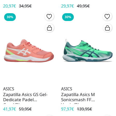
20,97€
34,95€
29,97€
49,95€
30%
30%
ASICS
ASICS
Zapatilla Asics GS Gel-
Zapatilla Asics M
Dedicate Padel
Sonicsmash FF
Coral/Blanco
Verde/Blanco
41,97€
59,95€
97,97€
139,95€