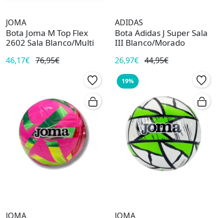
JOMA
ADIDAS
Bota Joma M Top Flex
Bota Adidas J Super Sala
2602 Sala Blanco/Multi
III Blanco/Morado
46,17€
76,95€
26,97€
44,95€
19%
JOMA
JOMA