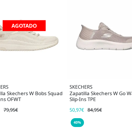
AGOTADO
ERS
SKECHERS
illa Skechers W Bobs Squad
Zapatilla Skechers W Go Wa
-ins OFWT
Slip-Ins TPE
79,95€
50,97€
84,95€
40%