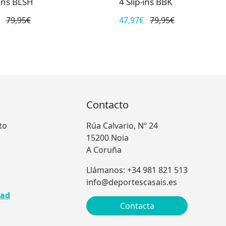
-ins BLSH
4 Slip-ins BBK
79,95€
47,97€
79,95€
Contacto
to
Rúa Calvario, Nº 24
15200 Noia
A Coruña
Llámanos: +34 981 821 513
info@deportescasais.es
dad
Contacta