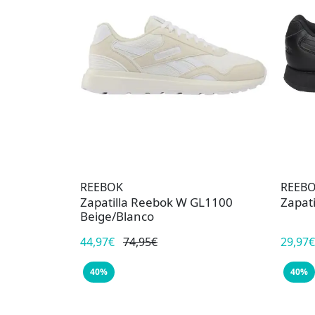
REEBOK
REEB
Zapatilla Reebok W GL1100
Zapat
Beige/Blanco
44,97€
74,95€
29,97€
40%
40%