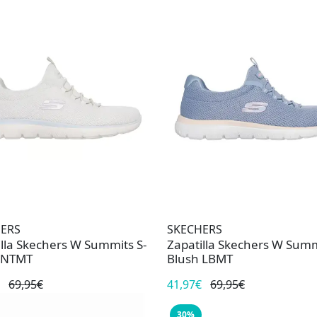
ERS
SKECHERS
illa Skechers W Summits S-
Zapatilla Skechers W Summ
 NTMT
Blush LBMT
69,95€
41,97€
69,95€
30%