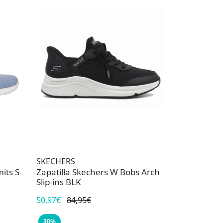
SKECHERS
its S-
Zapatilla Skechers W Bobs Arch
Slip-ins BLK
50,97€
84,95€
30%