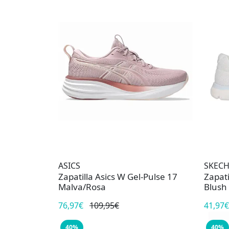
ASICS
SKECH
Zapatilla Asics W Gel-Pulse 17
Zapat
Malva/Rosa
Blush
76,97€
109,95€
41,97€
40%
40%