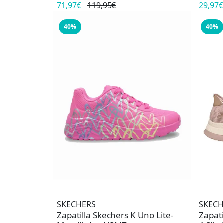
71,97€
119,95€
29,97€
40%
40%
SKECHERS
SKECH
Zapatilla Skechers K Uno Lite-
Zapat