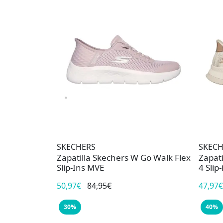
SKECHERS
SKECH
Zapatilla Skechers W Go Walk Flex
Zapat
Slip-Ins MVE
4 Slip
50,97€
84,95€
47,97€
30%
40%