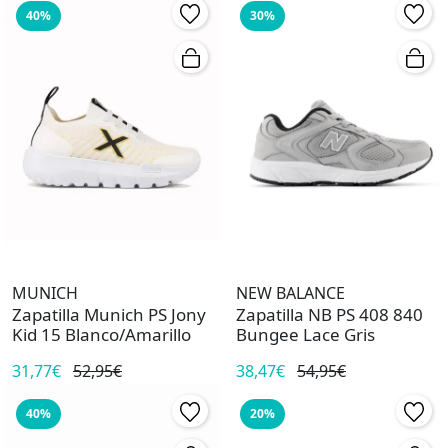
40%
30%
MUNICH
NEW BALANCE
Zapatilla Munich PS Jony
Zapatilla NB PS 408 840
Kid 15 Blanco/Amarillo
Bungee Lace Gris
31,77€
52,95€
38,47€
54,95€
40%
20%