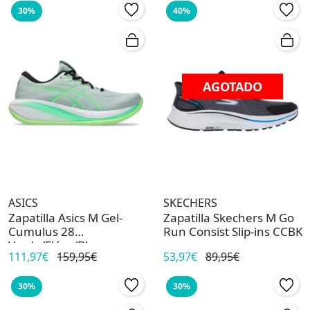
30%
40%
AGOTADO
ASICS
SKECHERS
Zapatilla Asics M Gel-
Zapatilla Skechers M Go
Cumulus 28
Run Consist Slip-ins CCBK
Verde/Flúor/Bl
111,97€
159,95€
53,97€
89,95€
30%
30%