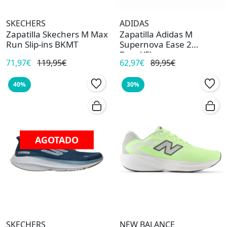
SKECHERS
ADIDAS
Zapatilla Skechers M Max
Zapatilla Adidas M
Run Slip-ins BKMT
Supernova Ease 2
Royal/Fluor
71,97€
119,95€
62,97€
89,95€
40%
30%
AGOTADO
SKECHERS
NEW BALANCE