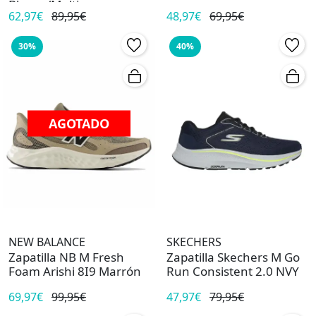
Blanco/Multi
62,97€
89,95€
48,97€
69,95€
30%
40%
AGOTADO
NEW BALANCE
SKECHERS
Zapatilla NB M Fresh
Zapatilla Skechers M Go
Foam Arishi 8I9 Marrón
Run Consistent 2.0 NVY
69,97€
99,95€
47,97€
79,95€