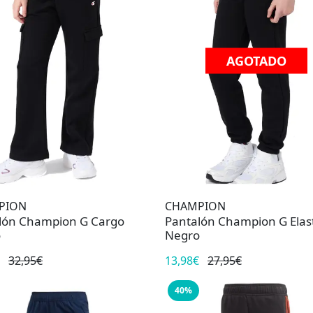
AGOTADO
PION
CHAMPION
lón Champion G Cargo
Pantalón Champion G Elast
o
Negro
32,95€
13,98€
27,95€
40%