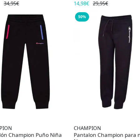
34,95€
14,98€
29,95€
50%
PION
CHAMPION
lón Champion Puño Niña
Pantalon Champion para 