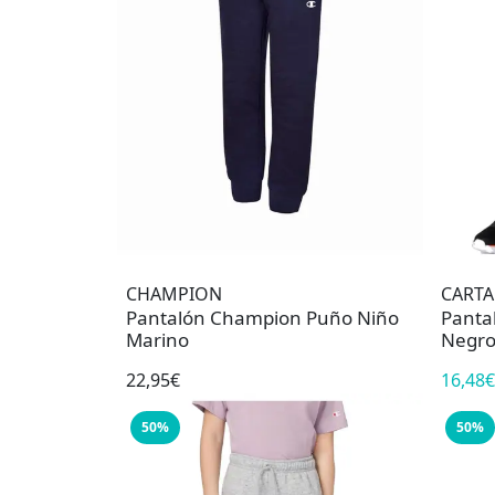
CHAMPION
CART
Pantalón Champion Puño Niño
Panta
Marino
Negr
22,95€
16,48€
50%
50%