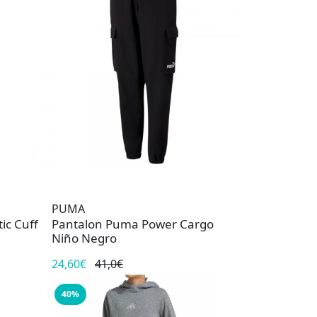
PUMA
ic Cuff
Pantalon Puma Power Cargo
Niño Negro
24,60€
41,0€
40%