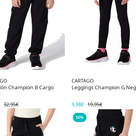
AGO
CARTAGO
lón Champion B Cargo
Leggings Champion G Neg
o
32,95€
9,98€
19,95€
50%