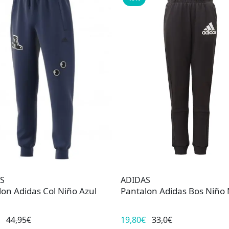
S
ADIDAS
lon Adidas Col Niño Azul
Pantalon Adidas Bos Niño
44,95€
19,80€
33,0€