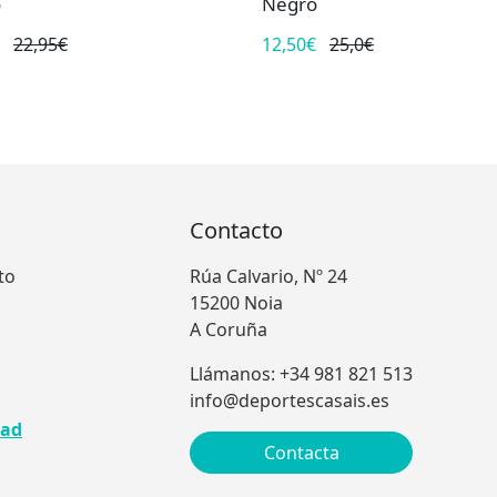
o
Negro
22,95€
12,50€
25,0€
Contacto
to
Rúa Calvario, Nº 24
15200 Noia
A Coruña
Llámanos: +34 981 821 513
info@deportescasais.es
dad
Contacta