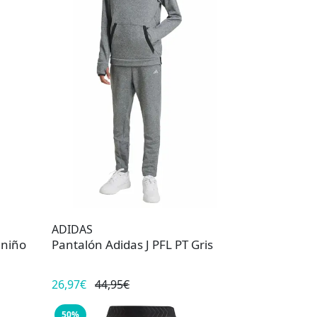
ADIDAS
 niño
Pantalón Adidas J PFL PT Gris
26,97€
44,95€
50%