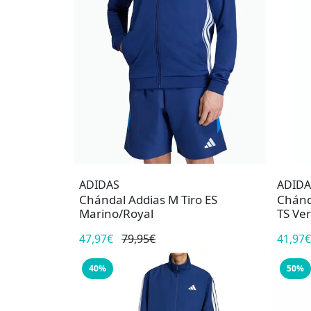
ADIDAS
ADIDA
Chándal Addias M Tiro ES
Chánd
Marino/Royal
TS Ve
47,97€
79,95€
41,97€
40%
50%