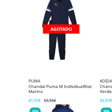
AGOTADO
PUMA
ADIDA
Chandal Puma M IndividualRise
Chánd
Marino
Verde
41,97€
59,95€
55,97€
30%
30%