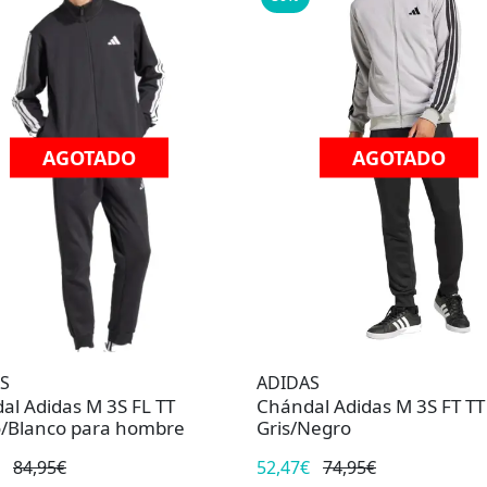
AGOTADO
AGOTADO
S
ADIDAS
al Adidas M 3S FL TT
Chándal Adidas M 3S FT TT
/Blanco para hombre
Gris/Negro
84,95€
52,47€
74,95€