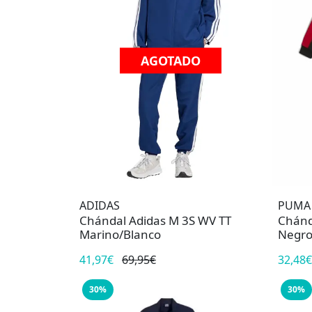
AGOTADO
ADIDAS
PUMA
Chándal Adidas M 3S WV TT
Chánd
Marino/Blanco
Negro
41,97€
69,95€
32,48€
30%
30%