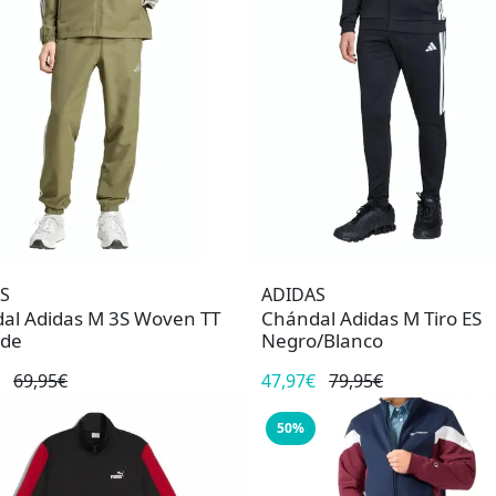
S
ADIDAS
al Adidas M 3S Woven TT
Chándal Adidas M Tiro ES
rde
Negro/Blanco
69,95€
47,97€
79,95€
50%