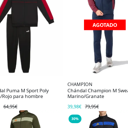
AGOTADO
CHAMPION
al Puma M Sport Poly
Chándal Champion M Swea
/Rojo para hombre
Marino/Granate
64,95€
39,98€
79,95€
30%