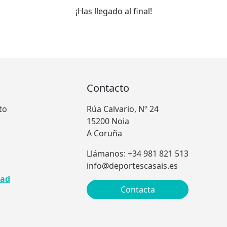
¡Has llegado al final!
Contacto
to
Rúa Calvario, Nº 24
15200 Noia
A Coruña
Llámanos: +34 981 821 513
info@deportescasais.es
dad
Contacta