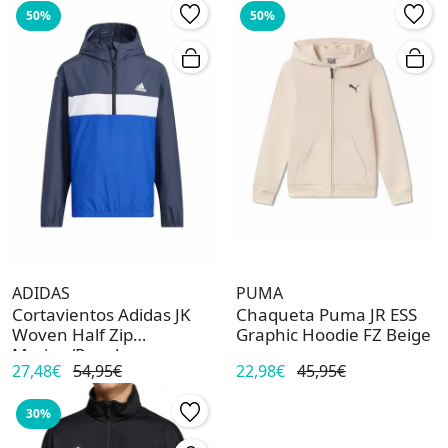
50%
50%
ADIDAS
PUMA
Cortavientos Adidas JK
Chaqueta Puma JR ESS
Woven Half Zip
Graphic Hoodie FZ Beige
Marino/Royal
27,48€
54,95€
22,98€
45,95€
30%