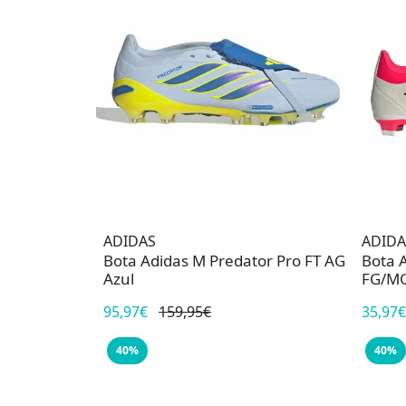
ADIDAS
ADIDA
Bota Adidas M Predator Pro FT AG
Bota 
Azul
FG/MG
95,97€
159,95€
35,97€
40%
40%