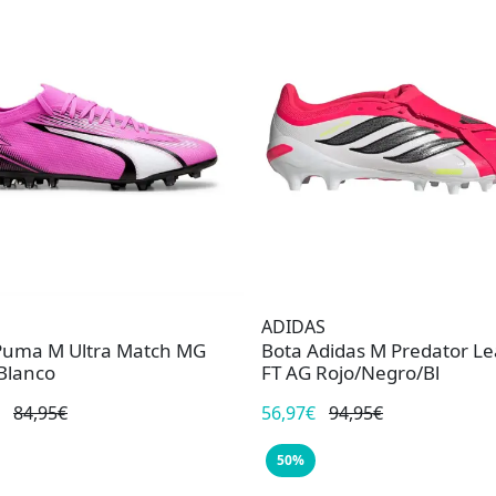
ADIDAS
Puma M Ultra Match MG
Bota Adidas M Predator L
Blanco
FT AG Rojo/Negro/Bl
84,95€
56,97€
94,95€
50%