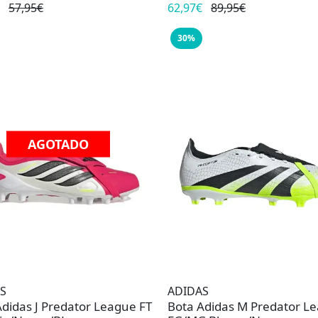
57,95€
62,97€
89,95€
30%
AGOTADO
S
ADIDAS
Adidas J Predator League FT
Bota Adidas M Predator L