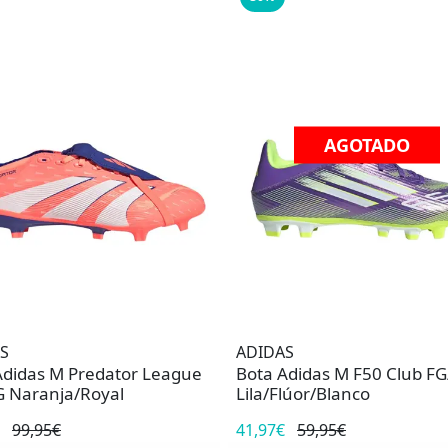
AGOTADO
S
ADIDAS
Adidas M Predator League
Bota Adidas M F50 Club F
 Naranja/Royal
Lila/Flúor/Blanco
99,95€
41,97€
59,95€