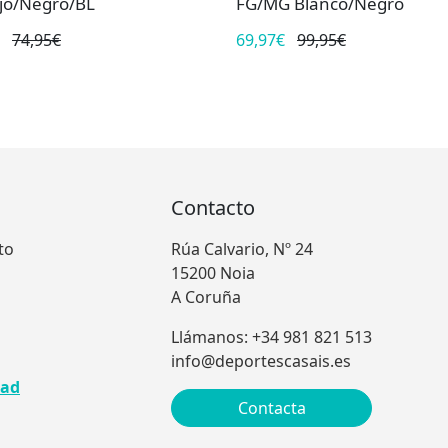
jo/Negro/BL
FG/MG Blanco/Negro
74,95€
69,97€
99,95€
Contacto
to
Rúa Calvario, Nº 24
15200 Noia
A Coruña
Llámanos: +34 981 821 513
info@deportescasais.es
dad
Contacta