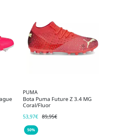
PUMA
eague
Bota Puma Future Z 3.4 MG
Coral/Fluor
53,97€
89,95€
50%