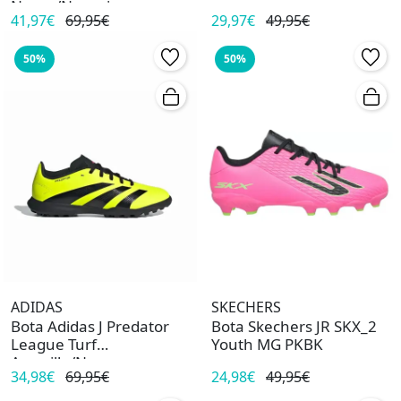
Negro/Naranja
41,97€
69,95€
29,97€
49,95€
50%
50%
ADIDAS
SKECHERS
Bota Adidas J Predator
Bota Skechers JR SKX_2
League Turf
Youth MG PKBK
Amarillo/Negro
34,98€
69,95€
24,98€
49,95€