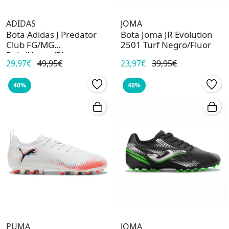
ADIDAS
JOMA
Bota Adidas J Predator
Bota Joma JR Evolution
Club FG/MG
2501 Turf Negro/Fluor
Rojo/Negro/BL
29,97€
49,95€
23,97€
39,95€
40%
40%
PUMA
JOMA