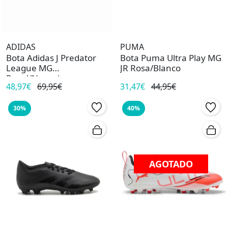
ADIDAS
PUMA
Bota Adidas J Predator
Bota Puma Ultra Play MG
League MG
JR Rosa/Blanco
Royal/Naranja
48,97€
69,95€
31,47€
44,95€
30%
40%
AGOTADO