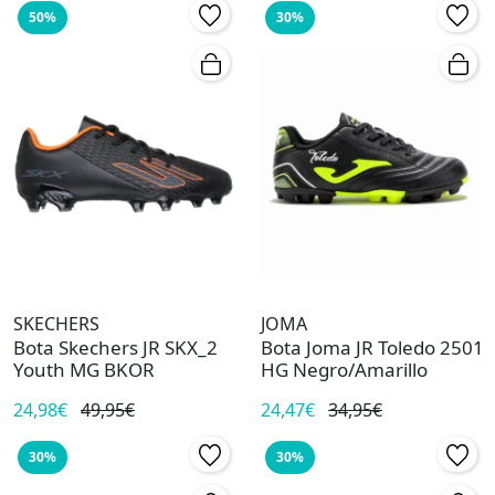
50%
30%
SKECHERS
JOMA
Bota Skechers JR SKX_2
Bota Joma JR Toledo 2501
Youth MG BKOR
HG Negro/Amarillo
24,98€
49,95€
24,47€
34,95€
30%
30%