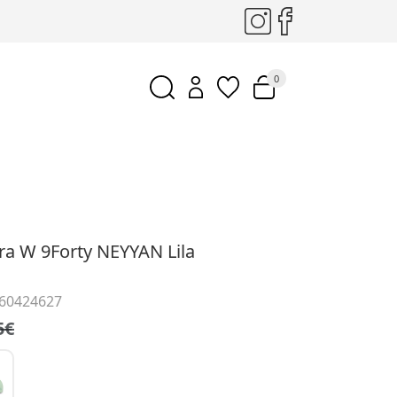
0
ra W 9Forty NEYYAN Lila
 60424627
5€