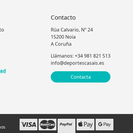
Contacto
to
Rúa Calvario, Nº 24
15200 Noia
A Coruña
Llámanos: +34 981 821 513
info@deportescasais.es
dad
Contacta
hos