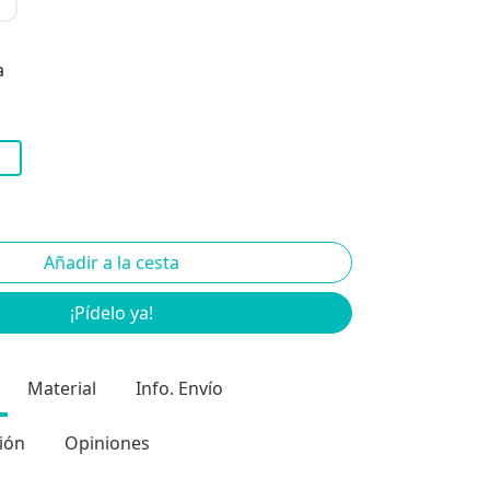
a
¡Pídelo ya!
Material
Info. Envío
ión
Opiniones