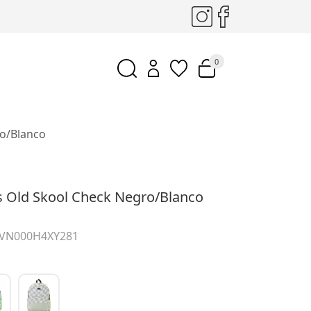
0
ro/Blanco
s Old Skool Check Negro/Blanco
r VN000H4XY281