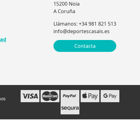
15200 Noia
A Coruña
Llámanos: +34 981 821 513
info@deportescasais.es
dad
Contacta
hos