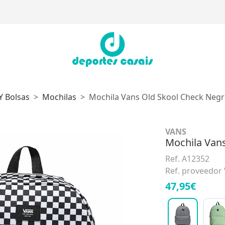
Y Bolsas
Mochilas
Mochila Vans Old Skool Check Neg
VANS
Mochila Van
Ref. A12352
Ref. proveedo
47,95€