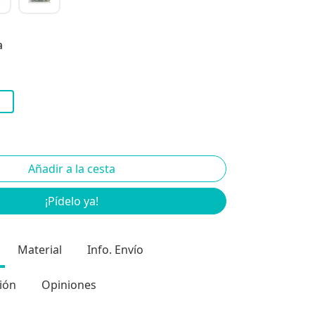
a
¡Pídelo ya!
Material
Info. Envío
ión
Opiniones