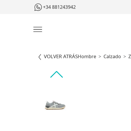
+34 881243942
VOLVER ATRÁS
Hombre
Calzado
Z