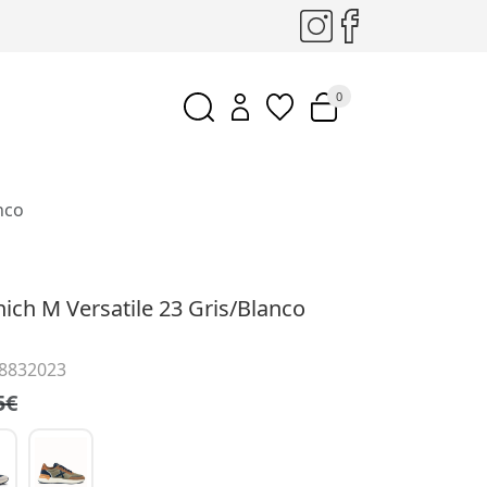
0
nco
nich M Versatile 23 Gris/Blanco
 8832023
5€