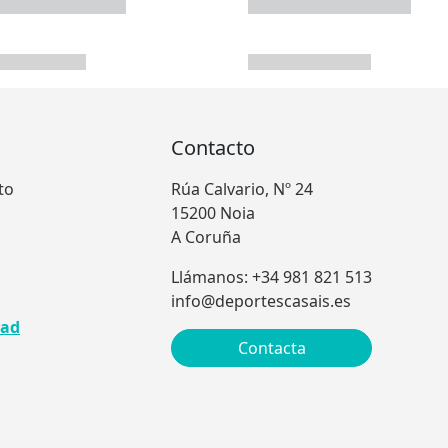
Contacto
to
Rúa Calvario, Nº 24
15200 Noia
A Coruña
Llámanos: +34 981 821 513
info@deportescasais.es
dad
Contacta