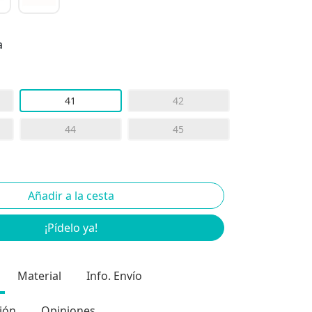
a
41
42
44
45
¡Pídelo ya!
Material
Info. Envío
ión
Opiniones