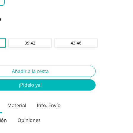
a
39 42
43 46
¡Pídelo ya!
Material
Info. Envío
ión
Opiniones