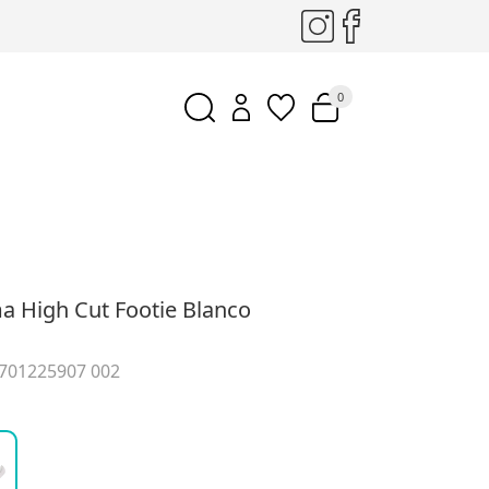
0
a High Cut Footie Blanco
 701225907 002