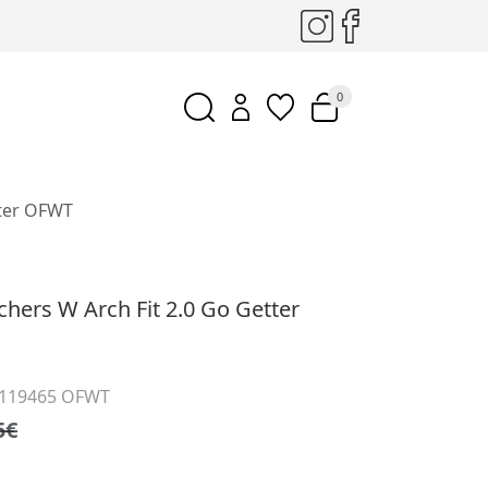
0
tter OFWT
chers W Arch Fit 2.0 Go Getter
 119465 OFWT
5€