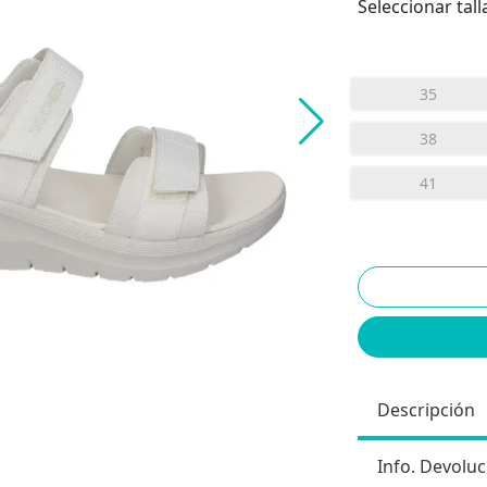
Seleccionar tall
35
38
41
Descripción
Info. Devoluc