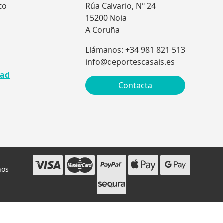
to
Rúa Calvario, Nº 24
15200 Noia
A Coruña
Llámanos: +34 981 821 513
info@deportescasais.es
dad
Contacta
hos