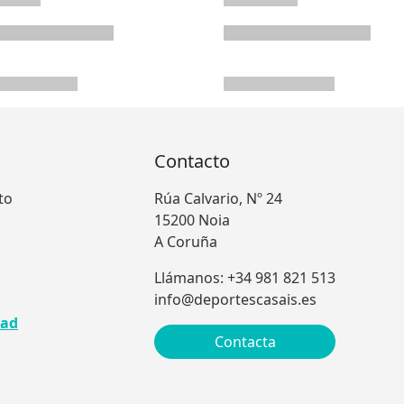
Contacto
to
Rúa Calvario, Nº 24
15200 Noia
A Coruña
Llámanos: +34 981 821 513
info@deportescasais.es
dad
Contacta