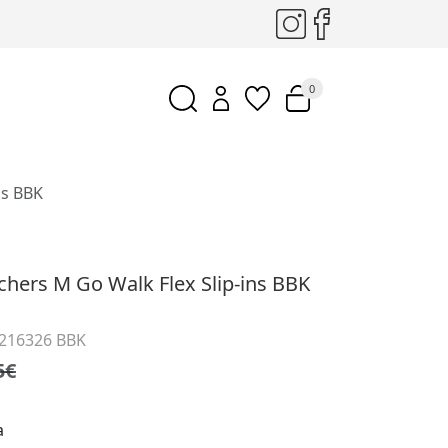
0
ns BBK
echers M Go Walk Flex Slip-ins BBK
 216326 BBK
5€
a