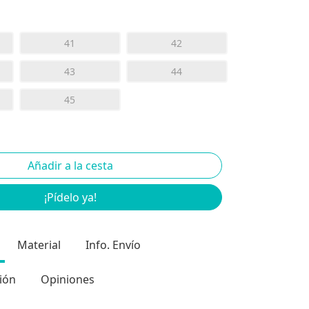
41
42
43
44
45
¡Pídelo ya!
Material
Info. Envío
ión
Opiniones