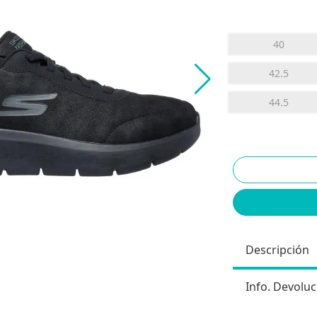
40
42.5
44.5
Descripción
Info. Devoluc