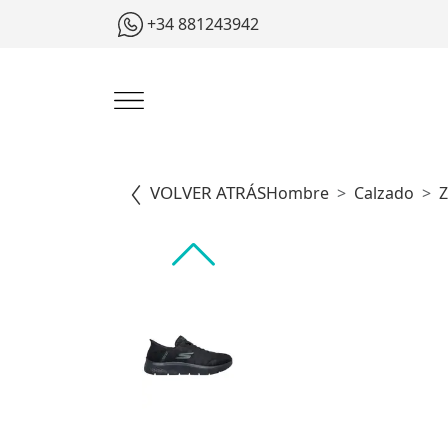
+34 881243942
VOLVER ATRÁS
Hombre
Calzado
Z