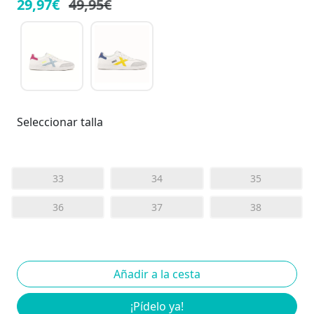
29,97€
49,95€
Seleccionar talla
33
34
35
36
37
38
¡Pídelo ya!