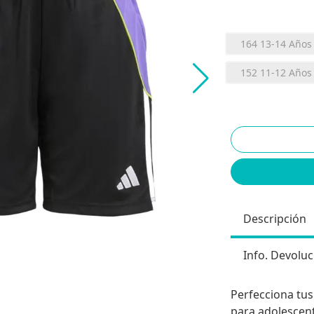
164 13-14 Años
152 11-12 Años
Descripción
Info. Devoluc
Perfecciona tus
para adolescent