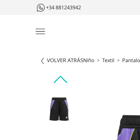
+34 881243942
VOLVER ATRÁS
Niño
Textil
Pantal