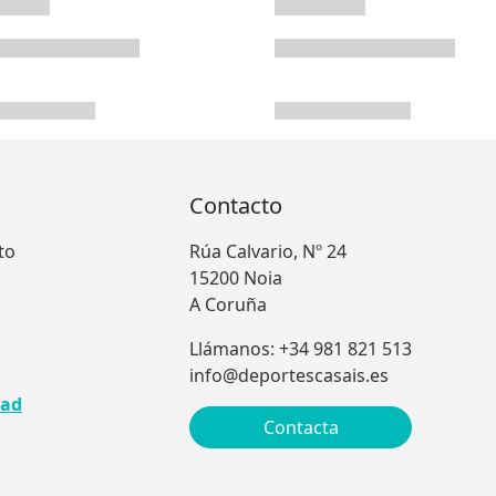
Contacto
to
Rúa Calvario, Nº 24
15200 Noia
A Coruña
Llámanos: +34 981 821 513
info@deportescasais.es
dad
Contacta