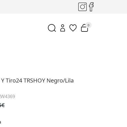
0
 Y Tiro24 TRSHOY Negro/Lila
 JW4369
5€
a