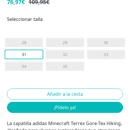
76,97€
109,95€
Seleccionar talla
28
29
30
31
32
33
34
35
¡Pídelo ya!
La zapatilla adidas Minecraft Terrex Gore-Tex Hiking,