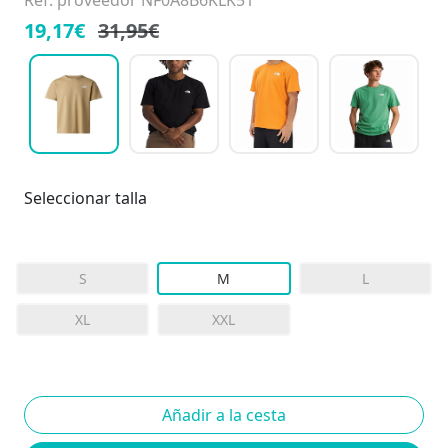
Ref. proveedor NF0A8B6KLK51
19,17€
31,95€
Seleccionar talla
S
M
L
XL
XXL