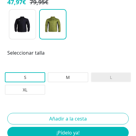
47,97€
79,95€
Seleccionar talla
S
M
L
XL
¡Pídelo ya!