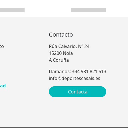
Contacto
to
Rúa Calvario, Nº 24
15200 Noia
A Coruña
Llámanos: +34 981 821 513
info@deportescasais.es
dad
Contacta