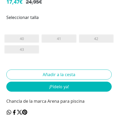
17,47€
24,95€
Seleccionar talla
40
41
42
43
¡Pídelo ya!
Chancla de la marca Arena para piscina