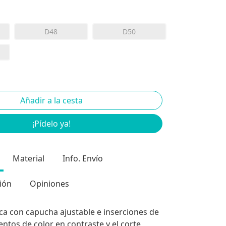
D48
D50
¡Pídelo ya!
Material
Info. Envío
ión
Opiniones
ca con capucha ajustable e inserciones de
entos de color en contraste y el corte