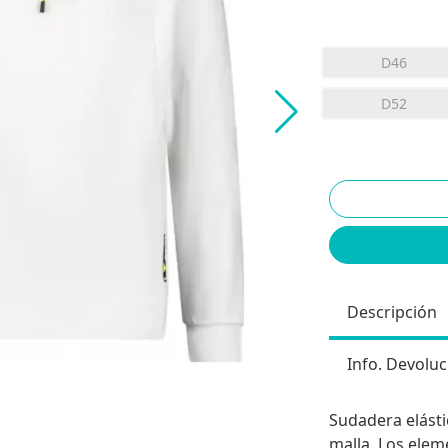
D46
D52
Descripción
Info. Devoluc
Sudadera elásti
malla. Los elem