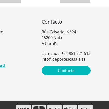
Contacto
to
Rúa Calvario, Nº 24
15200 Noia
A Coruña
Llámanos: +34 981 821 513
info@deportescasais.es
dad
Contacta