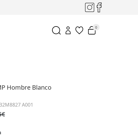
0
MP Hombre Blanco
 32M8827 A001
5€
a