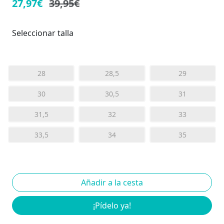
27,97€
39,95€
Seleccionar talla
28
28,5
29
30
30,5
31
31,5
32
33
33,5
34
35
¡Pídelo ya!