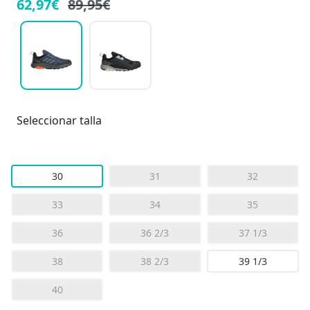
62,97€
89,95€
Seleccionar talla
30
31
32
33
34
35
36
36 2/3
37 1/3
38
38 2/3
39 1/3
40