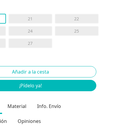
21
22
24
25
27
¡Pídelo ya!
Material
Info. Envío
ión
Opiniones