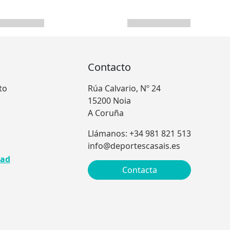
Contacto
to
Rúa Calvario, Nº 24
15200 Noia
A Coruña
Llámanos: +34 981 821 513
info@deportescasais.es
dad
Contacta