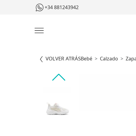
+34 881243942
VOLVER ATRÁS
Bebé
Calzado
Zapa