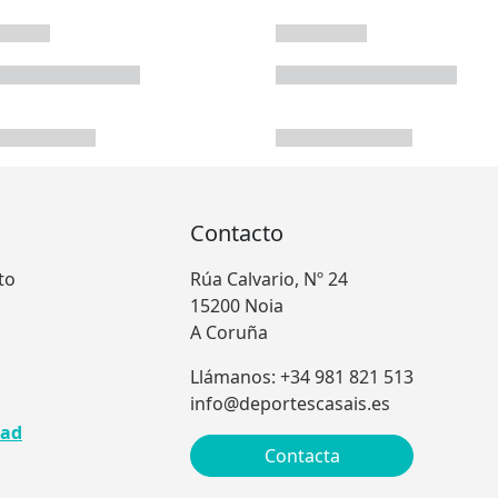
Contacto
to
Rúa Calvario, Nº 24
15200 Noia
A Coruña
Llámanos: +34 981 821 513
info@deportescasais.es
dad
Contacta