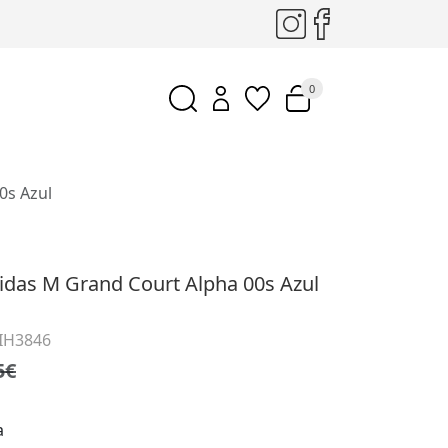
0
0s Azul
didas M Grand Court Alpha 00s Azul
 IH3846
5€
a