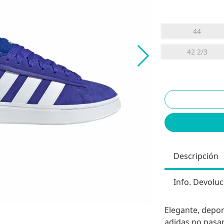
44
42 2/3
Descripción
Info. Devoluc
Elegante, deport
adidas no pasa