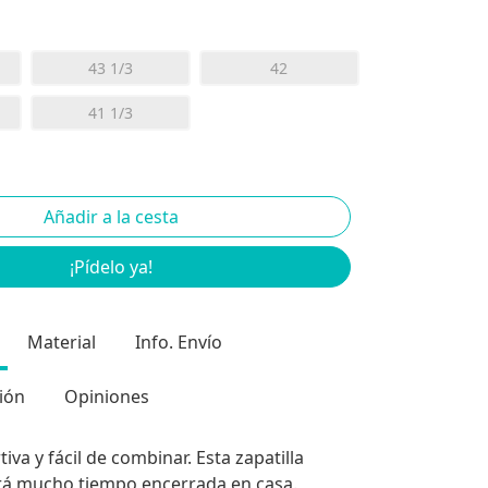
43 1/3
42
41 1/3
¡Pídelo ya!
Material
Info. Envío
ión
Opiniones
iva y fácil de combinar. Esta zapatilla
rá mucho tiempo encerrada en casa.