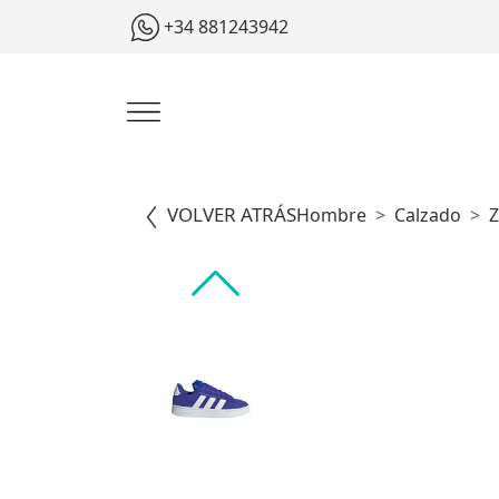
+34 881243942
VOLVER ATRÁS
Hombre
Calzado
Z