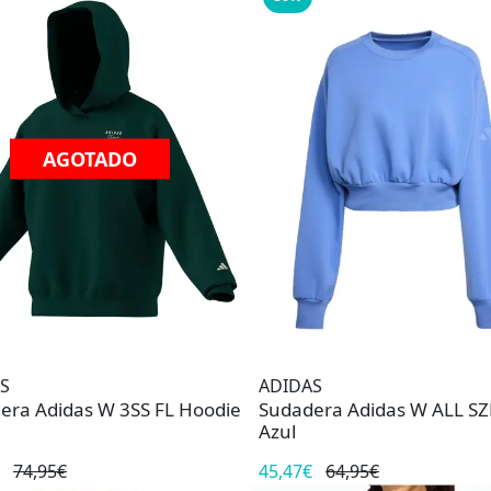
AGOTADO
S
ADIDAS
era Adidas W 3SS FL Hoodie
Sudadera Adidas W ALL SZ
Azul
74,95€
45,47€
64,95€