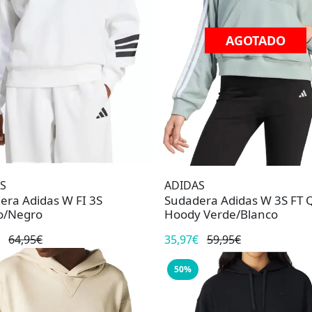
AGOTADO
S
ADIDAS
era Adidas W FI 3S
Sudadera Adidas W 3S FT 
o/Negro
Hoody Verde/Blanco
64,95€
35,97€
59,95€
50%