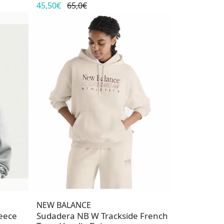
45,50€
65,0€
NEW BALANCE
leece
Sudadera NB W Trackside French