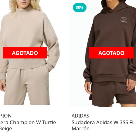
30%
AGOTADO
AGOTADO
PION
ADIDAS
era Champion W Turtle
Sudadera Adidas W 3SS FL
Beige
Marrón