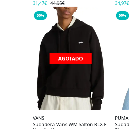
31,47€
44,95€
34,97€
50%
50%
AGOTADO
VANS
PUMA
Sudadera Vans WM Salton RLX FT
Sudad