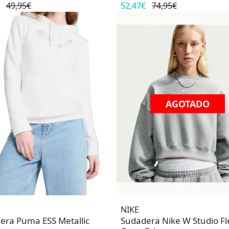
49,95€
52,47€
74,95€
AGOTADO
NIKE
era Puma ESS Metallic
Sudadera Nike W Studio F