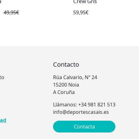
a
Crew Gris
49,95€
59,95€
Contacto
to
Rúa Calvario, Nº 24
15200 Noia
A Coruña
Llámanos: +34 981 821 513
info@deportescasais.es
dad
Contacta