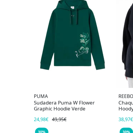
PUMA
REEB
Sudadera Puma W Flower
Chaqu
Graphic Hoodie Verde
Hoody
24,98€
49,95€
38,97€
30%
30%