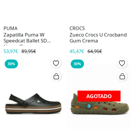
PUMA
CROCS
Zapatilla Puma W
Zueco Crocs U Crocband
Speedcat Ballet SD
Gum Crema
Negro/Rosa
53,97€
89,95€
45,47€
64,95€
30%
30%
AGOTADO