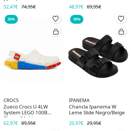
Marrón
52,47€
74,95€
48,97€
69,95€
30%
30%
CROCS
IPANEMA
Zueco Crocs U 4LW
Chancla Ipanema W
System LEGO 100B
Leme Slide Negro/Beige
Blanco/Multi
62,97€
89,95€
20,97€
29,95€