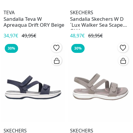
TEVA
SKECHERS
Sandalia Teva W
Sandalia Skechers W D
Apreaqua Drift ORY Beige
´Lux Walker Sea Scape
OLV
34,97€
49,95€
48,97€
69,95€
30%
30%
SKECHERS
SKECHERS