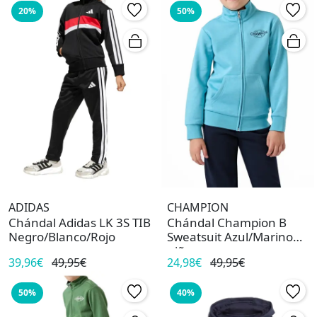
20%
50%
ADIDAS
CHAMPION
Chándal Adidas LK 3S TIB
Chándal Champion B
Negro/Blanco/Rojo
Sweatsuit Azul/Marino
niño
39,96€
49,95€
24,98€
49,95€
50%
40%